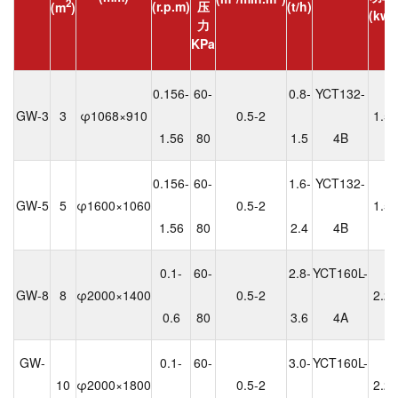
2
(r.p.m)
压
(t/h)
(m
)
(kw)
力
KPa
0.156-
60-
0.8-
YCT132-
GW-3
3
φ1068×910
0.5-2
1.5
1.56
80
1.5
4B
0.156-
60-
1.6-
YCT132-
GW-5
5
φ1600×1060
0.5-2
1.5
1.56
80
2.4
4B
0.1-
60-
2.8-
YCT160L-
GW-8
8
φ2000×1400
0.5-2
2.2
0.6
80
3.6
4A
GW-
0.1-
60-
3.0-
YCT160L-
10
φ2000×1800
0.5-2
2.2