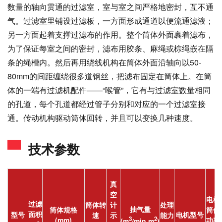
数量的轴向贯通的过滤室，室与室之间严格地密封，互不通
气。过滤室里铺设过滤板，一方面形成通道以便流通滤液；
另一方面起着支撑过滤布的作用。整个筒体外面裹着滤布，
为了保证每室之间的密封，滤布用胶条、麻绳或棕绳嵌在隔
条的绳槽内。然后再用绕线机构在筒体外面沿轴向以50-
80mm的间距缠绕很多道钢丝，把滤布固定在筒体上。在筒
体的一端有过滤机配件——“喉管”，它有与过滤室数量相同
的孔道，每个孔道都经过管子分别和对应的一个过滤室接
通。传动机构驱动筒体回转，并且可以变换几种速度。
技术参数
真
空
电机
过滤
筒体转
计
处理
抽气量
筒体规格
筒体
面积
型号
电机型号
速
示
能力
3
2
(mm)
功率
(m
/min.m
)