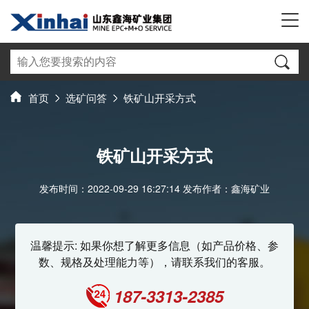
首页
选矿问答
铁矿山开采方式
铁矿山开采方式
发布时间：2022-09-29 16:27:14 发布作者：鑫海矿业
温馨提示: 如果你想了解更多信息（如产品价格、参
数、规格及处理能力等），请联系我们的客服。
187-3313-2385