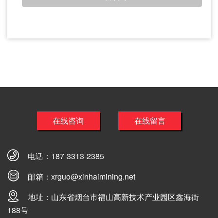
在线咨询
在线留言
电话：
187-3313-2385
邮箱：
xrguo@xinhaimining.net
地址：山东省烟台市福山高新技术产业园区鑫海街
188号