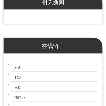
相关新闻
在线留言
*
*
*
*
*