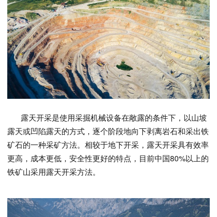
露天开采是使用采掘机械设备在敞露的条件下，以山坡
露天或凹陷露天的方式，逐个阶段地向下剥离岩石和采出铁
矿石的一种采矿方法。相较于地下开采，露天开采具有效率
更高，成本更低，安全性更好的特点，目前中国80%以上的
铁矿山采用露天开采方法。