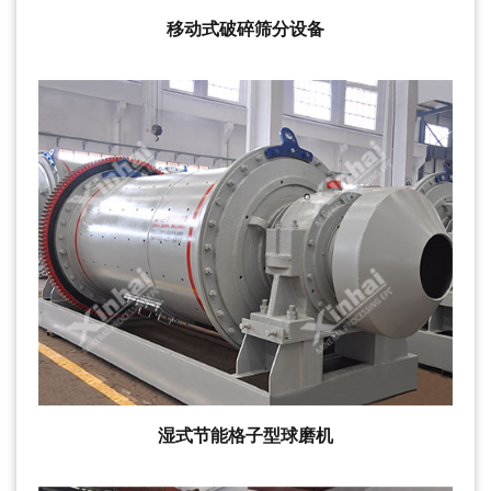
移动式破碎筛分设备
湿式节能格子型球磨机