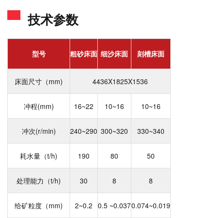
技术参数
型号
粗砂床面
细沙床面
刻槽床面
床面尺寸（mm)
4436X1825X1536
冲程(mm)
16~22
10~16
10~16
冲次(r/min)
240~290
300~320
330~340
耗水量（t/h)
190
80
50
处理能力（t/h)
30
8
8
给矿粒度（mm)
2~0.2
0.5 ~0.037
0.074~0.019